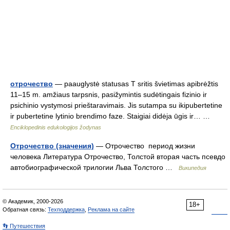
отрочество
— paauglystė statusas T sritis švietimas apibrėžtis
11–15 m. amžiaus tarpsnis, pasižymintis sudėtingais fizinio ir
psichinio vystymosi prieštaravimais. Jis sutampa su ikipubertetine
ir pubertetine lytinio brendimo faze. Staigiai didėja ūgis ir… …
Enciklopedinis edukologijos žodynas
Отрочество (значения)
— Отрочество период жизни
человека Литература Отрочество, Толстой вторая часть псевдо
автобиографической трилогии Льва Толстого …
Википедия
© Академик, 2000-2026
18+
Обратная связь:
Техподдержка
,
Реклама на сайте
👣 Путешествия