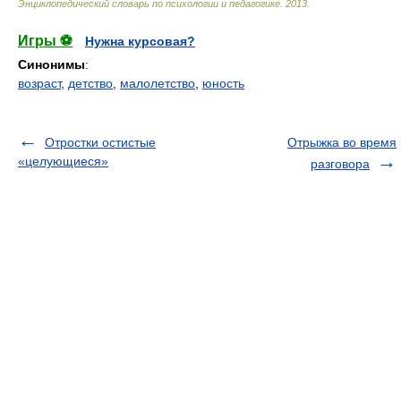
Энциклопедический словарь по психологии и педагогике
.
2013
.
Игры ⚽
Нужна курсовая?
Синонимы
:
возраст
,
детство
,
малолетство
,
юность
Отростки остистые
Отрыжка во время
«целующиеся»
разговора