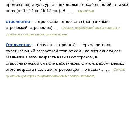
проживания) и культурно национальных особенностей, а также
пола (от 12 14 до 15 17 лет). В… …
Википедия
отрочество
— отроческий, отрочество (неправильно
отроческий, отрочество) …
Словарь трудностей произношения и
ударения в современном русском языке
Отрочество
— (ст.слав. – отросток) – период детства,
охватывающий возрастной этап от семи до пятнадцати лет.
Мальчика в этом возрасте называют отроком, в
старославянском смысле работником, слугой, рабом. Девицу
этого возраста называют отроковицей. По нашей… …
Основы
духовной культуры (энциклопедический словарь педагога)